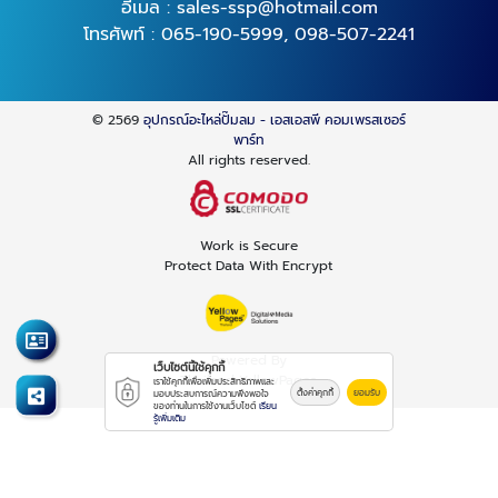
อีเมล :
sales-ssp@hotmail.com
โทรศัพท์ :
065-190-5999
,
098-507-2241
© 2569
อุปกรณ์อะไหล่ปั๊มลม - เอสเอสพี คอมเพรสเซอร์
พาร์ท
All rights reserved.
Work is Secure
Protect Data With Encrypt
Powered By
เว็บไซต์นี้ใช้คุกกี้
Thailand YellowPages
เราใช้คุกกี้เพื่อเพิ่มประสิทธิภาพและ
ตั้งค่าคุกกี้
ยอมรับ
มอบประสบการณ์ความพึงพอใจ
ของท่านในการใช้งานเว็บไซต์
เรียน
รู้เพิ่มเติม