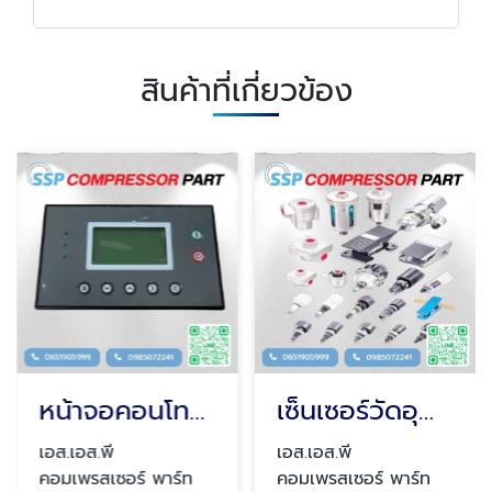
สินค้าที่เกี่ยวข้อง
หน้าจอคอนโทรลปั๊มลม board
เซ็นเซอร์วัดอุณหภูมิปั๊มลม Sensor
เอส.เอส.พี
เอส.เอส.พี
คอมเพรสเซอร์ พาร์ท
คอมเพรสเซอร์ พาร์ท