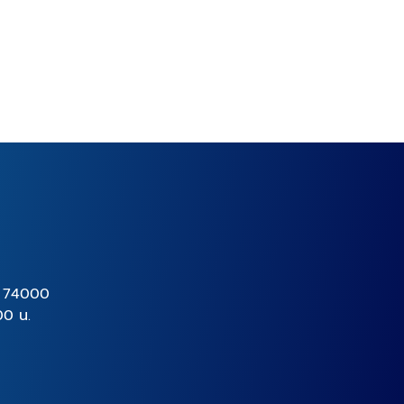
ท
ร 74000
00 น.