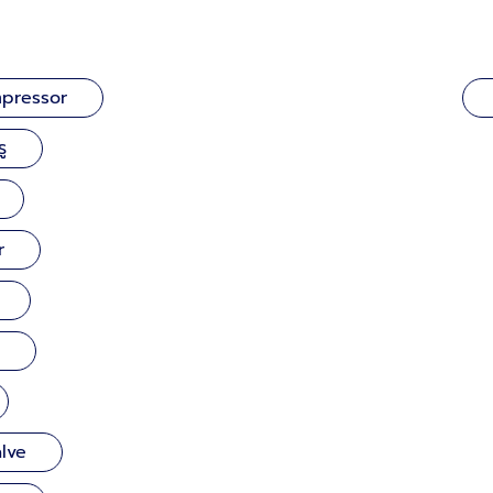
mpressor
ู
r
alve