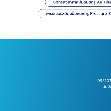
ชุดกรองอากาศปั๊มลมสกรู Air Filt
เพรชเชอร์สวิตช์ปั๊มลมสกรู Pressure 
99/207
วันจ