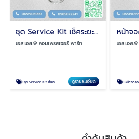
ชุด Service Kit เช็คระยะปั๊มลมสกรู
เอส.เอส.พี คอมเพรสเซอร์ พาร์ท
เอส.เอส.พ
ดูรายละเอียด
ชุด Service Kit เช็คระยะปั๊มลมสกรู
หน้าจอคอนโทร
คำค้นสินค้า