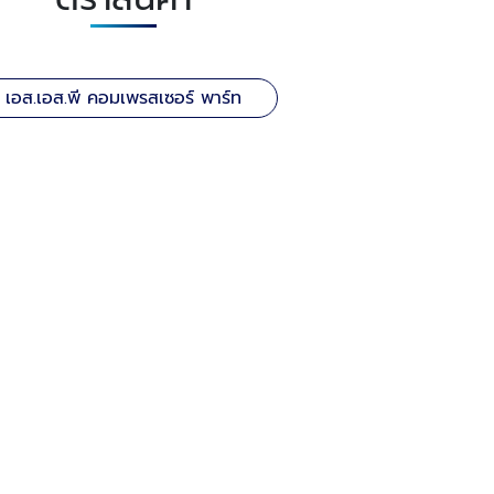
เอส.เอส.พี คอมเพรสเซอร์ พาร์ท