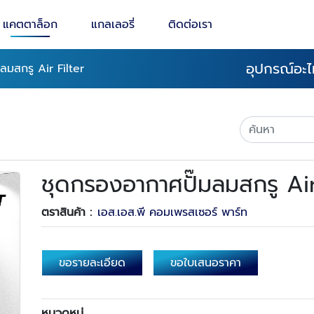
แคตตาล็อก
แกลเลอรี่
ติดต่อเรา
อุปกรณ์อะไ
ลมสกรู Air Filter
ชุดกรองอากาศปั๊มลมสกรู Air
ตราสินค้า :
เอส.เอส.พี คอมเพรสเซอร์ พาร์ท
ขอรายละเอียด
ขอใบเสนอราคา
หมวดหมู่