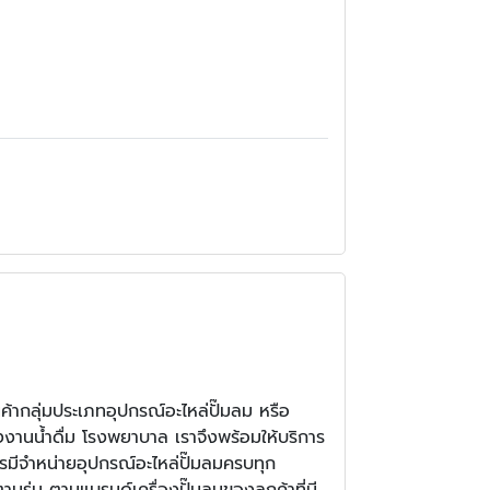
นค้ากลุ่มประเภทอุปกรณ์อะไหล่ปั๊มลม หรือ
งงานน้ำดื่ม โรงพยาบาล เราจึงพร้อมให้บริการ
รมีจำหน่ายอุปกรณ์อะไหล่ปั๊มลมครบทุก
มรุ่น ตามแบรนด์เครื่องปั๊มลมของลูกค้าที่มี