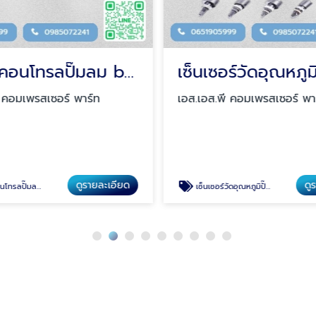
หน้าจอคอนโทรลปั๊มลม board
ี คอมเพรสเซอร์ พาร์ท
เอส.เอส.พี คอมเพรสเซอร์ พา
ดูรายละเอียด
ดู
ลปั๊มลม board
เซ็นเซอร์วัดอุณหภูมิปั๊มลม Sensor